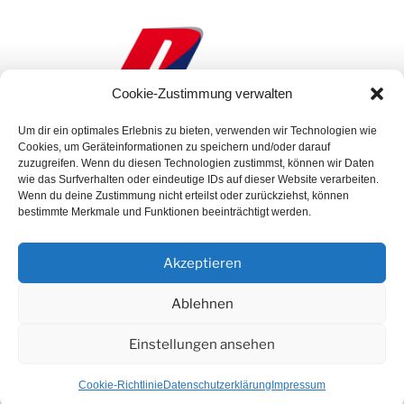
Cookie-Zustimmung verwalten
Um dir ein optimales Erlebnis zu bieten, verwenden wir Technologien wie
Cookies, um Geräteinformationen zu speichern und/oder darauf
zuzugreifen. Wenn du diesen Technologien zustimmst, können wir Daten
wie das Surfverhalten oder eindeutige IDs auf dieser Website verarbeiten.
Wenn du deine Zustimmung nicht erteilst oder zurückziehst, können
bestimmte Merkmale und Funktionen beeinträchtigt werden.
WILLKOMMEN BEI DAUD RECYCLING
Wir sind ein seit Generationen familiengeführter
Akzeptieren
Fahrzeugverwertungsbetrieb.
Ablehnen
Aufgrund der jährlichen Zertifizierung sind wir immer auf
dem aktuellen Stand der Marktentwicklung, wodurch eine
Einstellungen ansehen
ordnungs- und umweltgerechte Verwertung von
Altfahrzeugen gewährleistet ist.
Cookie-Richtlinie
Datenschutzerklärung
Impressum